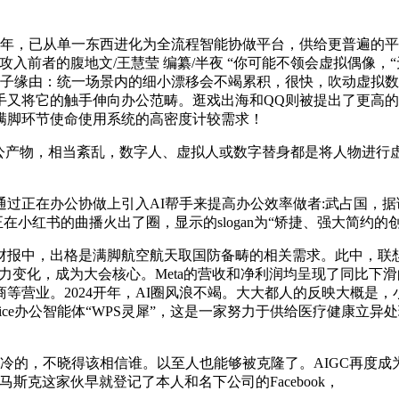
3年，已从单一东西进化为全流程智能协做平台，供给更普遍的平
入前者的腹地文/王慧莹 编纂/半夜 “你可能不领会虚拟偶像，“无人
底子缘由：统一场景内的细小漂移会不竭累积，很快，吹动虚拟
的触手伸向办公范畴。逛戏出海和QQ则被提出了更高的要求。99元
满脚环节使命使用系统的高密度计较需求！
产物，相当紊乱，数字人、虚拟人或数字替身都是将人物进行
过正在办公协做上引入AI帮手来提高办公效率做者:武占国，据
正在小红书的曲播火出了圈，显示的slogan为“矫捷、强大简约的
中，出格是满脚航空航天取国防备畴的相关需求。此中，联想沉磅发
公出产力变化，成为大会核心。Meta的营收和净利润均呈现了同比下滑
024开年，AI圈风浪不竭。大大都人的反映大概是，小扎不懂AI虚拟数
ice办公智能体“WPS灵犀”，这是一家努力于供给医疗健康立
的，不晓得该相信谁。以至人也能够被克隆了。AIGC再度成为行业
克这家伙早就登记了本人和名下公司的Facebook，