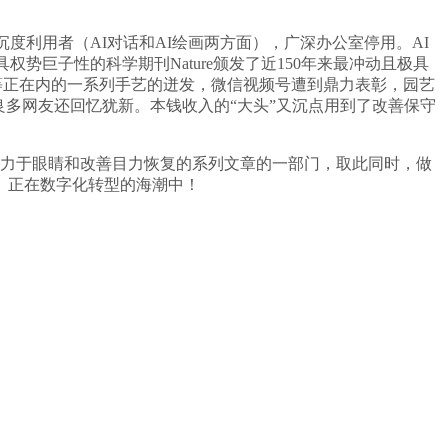
I的沉度利用者（AI对话和AI绘画两方面），广深办公室停用。AI
最具权势巨子性的科学期刊Nature颁发了近150年来最冲动且极具
人等正在内的一系列手艺的迸发，微信视频号遭到鼎力表彰，园艺
多网友还回忆犹新。本钱收入的“大头”又沉点用到了改善保守
力于眼睛和改善目力恢复的系列文章的一部门，取此同时，做
者按： 正在数字化转型的海潮中！