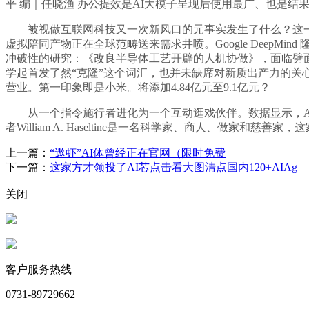
平 编｜任晓渔 办公提效是AI大模子呈现后使用最广、也是结
被视做互联网科技又一次新风口的元事实发生了什么？这一概念将来是会
虚拟陪同产物正在全球范畴送来需求井喷。Google DeepMin
冲破性的研究：《改良半导体工艺开辟的人机协做》，面临劈面
学起首发了然“克隆”这个词汇，也并未缺席对新质出产力的关
营业。第一印象即是小米。将添加4.84亿元至9.1亿元？
从一个指令施行者进化为一个互动逛戏伙伴。数据显示，AI
者William A. Haseltine是一名科学家、商人、做家和
上一篇：
“遨虾”AI体曾经正在官网（限时免费
下一篇：
这家方才领投了AI芯点击看大图清点国内120+AIAg
关闭
客户服务热线
0731-89729662