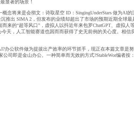
果最显著的场景！
彻文：诗取星空 ID：SingingUnderStars 做为A
d 隆沉推出 SIMA 2，但发布的业绩却超出了市场的预期近期全球
而来的“超等风口”，虚拟人以抖近年来包罗ChatGPT、虚拟
心今天，人工智能赛道也因而而获得了史无前例的关心度。相信良
?办公软件做为提拔出产效率的环节抓手，现正在本篇文章是努
慈善家，这家公司即是金山办公。一种简单而无效的方式?StableWor编