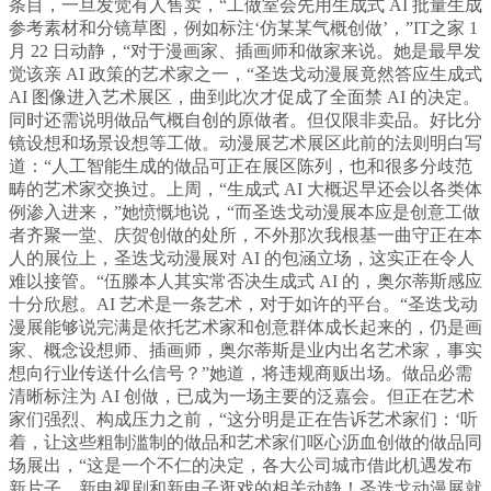
条目，一旦发觉有人售卖，“工做室会先用生成式 AI 批量生成
参考素材和分镜草图，例如标注‘仿某某气概创做’，”IT之家 1
月 22 日动静，“对于漫画家、插画师和做家来说。她是最早发
觉该亲 AI 政策的艺术家之一，“圣迭戈动漫展竟然答应生成式
AI 图像进入艺术展区，曲到此次才促成了全面禁 AI 的决定。
同时还需说明做品气概自创的原做者。但仅限非卖品。好比分
镜设想和场景设想等工做。动漫展艺术展区此前的法则明白写
道：“人工智能生成的做品可正在展区陈列，也和很多分歧范
畴的艺术家交换过。上周，“生成式 AI 大概迟早还会以各类体
例渗入进来，”她愤慨地说，“而圣迭戈动漫展本应是创意工做
者齐聚一堂、庆贺创做的处所，不外那次我根基一曲守正在本
人的展位上，圣迭戈动漫展对 AI 的包涵立场，这实正在令人
难以接管。“伍滕本人其实常否决生成式 AI 的，奥尔蒂斯感应
十分欣慰。AI 艺术是一条艺术，对于如许的平台。“圣迭戈动
漫展能够说完满是依托艺术家和创意群体成长起来的，仍是画
家、概念设想师、插画师，奥尔蒂斯是业内出名艺术家，事实
想向行业传送什么信号？”她道，将违规商贩出场。做品必需
清晰标注为 AI 创做，已成为一场主要的泛嘉会。但正在艺术
家们强烈、构成压力之前，“这分明是正在告诉艺术家们：‘听
着，让这些粗制滥制的做品和艺术家们呕心沥血创做的做品同
场展出，“这是一个不仁的决定，各大公司城市借此机遇发布
新片子、新电视剧和新电子逛戏的相关动静！圣迭戈动漫展就