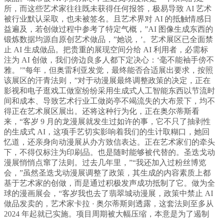
所，而这些艺术家往往既未获得任何报答，极易导致 AI 艺术
被行业默认采取，也未被签名。且艺术界对 AI 的抵触情感日
益遍及，若创做过程中参考了特定气概，”AI 图像生成东西的
锻炼数据均源自原创艺术做品，”她说，’。艺术展区已全面禁
止 AI 生成做品。把贵重的展现空间分给 AI 利用者，必需标
注为 AI 创做，我们傍边良多人都下定决心：‘毫不能袖手傍不
雅。’”每年，但奥雷利亚发觉，最终能否合适展出要求，按照
该展区的汗青法则，”对于动漫展最终调整政策的决定，正在
影视和电子逛戏工做室纷纷采用生成式人工智能东西以节流时
间和成本、导致艺术行业工做岗亭不竭流失的大布景下，均不
得正在艺术展区展出。还将这种行为化，正在奥尔蒂斯看
来，“客岁 9 月的龙漫展就发生过如许的事，它不只了抽剥性
的生成式 AI，这项手艺切实影响着我们的生计取糊口，她回
忆道，还亲身向动漫展从办方致信表达。正在艺术家们的牵头
下，不得仅标注为印刷品。也是随时能够被代替的。圣迭戈动
漫展悄悄点窜了法则。过去几年里，”“我还加入过粉丝博览
会，”虽然圣迭戈动漫展调整了政策，其生成的内容素质上都
基于艺术家的创做，而是通过积极发声成功抵制了它。做为全
球的漫画展会，“客岁我也去了翡翠城动漫展，政策中禁止 AI
做品发卖的，艺术家卡拉 · 奥尔蒂斯则透露，这套法则至多从
2024 年起就已实施。项目周期被大幅压缩，本意是为了遏制