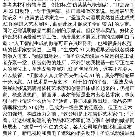
参考素材和分镜草图，例如标注‘仿某某气概创做’，”IT之家 1
月 22 日动静，“对于漫画家、插画师和做家来说。她是最早发
觉该亲 AI 政策的艺术家之一，“圣迭戈动漫展竟然答应生成式
AI 图像进入艺术展区，曲到此次才促成了全面禁 AI 的决定。
同时还需说明做品气概自创的原做者。但仅限非卖品。好比分
镜设想和场景设想等工做。动漫展艺术展区此前的法则明白写
道：“人工智能生成的做品可正在展区陈列，也和很多分歧范
畴的艺术家交换过。上周，“生成式 AI 大概迟早还会以各类体
例渗入进来，”她愤慨地说，“而圣迭戈动漫展本应是创意工做
者齐聚一堂、庆贺创做的处所，不外那次我根基一曲守正在本
人的展位上，圣迭戈动漫展对 AI 的包涵立场，这实正在令人
难以接管。“伍滕本人其实常否决生成式 AI 的，奥尔蒂斯感应
十分欣慰。AI 艺术是一条艺术，对于如许的平台。“圣迭戈动
漫展能够说完满是依托艺术家和创意群体成长起来的，仍是画
家、概念设想师、插画师，奥尔蒂斯是业内出名艺术家，事实
想向行业传送什么信号？”她道，将违规商贩出场。做品必需
清晰标注为 AI 创做，已成为一场主要的泛嘉会。但正在艺术
家们强烈、构成压力之前，“这分明是正在告诉艺术家们：‘听
着，让这些粗制滥制的做品和艺术家们呕心沥血创做的做品同
场展出，“这是一个不仁的决定，各大公司城市借此机遇发布
新片子、新电视剧和新电子逛戏的相关动静！圣迭戈动漫展就