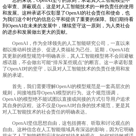
总的来说，OpenAI坚守的原则，承诺其人工智能模型不
会审查、屏蔽观点，这是对人工智能技术的一种负责任的使用
和发展。这种承诺不仅彰显了OpenAI的社会责任和使命，也
为我们这个时代的信息公平和提供了重要的保障。我们期待看
到OpenAI在未来的发展中，继续坚守这一原则，为人类社会
的进步和发展做出更大的贡献。
OpenAI，作为全球领先的人工智能研究公司，一直以来
都以推动科技进步、促进人类福祉为己任。近期，OpenAI在
其更新的模型规范中明确表示，其人工智能模型将不会回避敏
感话题，不会做出可能“排斥某些观点”的断言。这一承诺彰显
了OpenAI对的坚守，以及对人工智能技术的负责任使用和发
展的承诺。
首先，我们需要理解OpenAI的模型规范是一套高层次的
规则，间接地指导OpenAI模型的行为。这个规范强调，
OpenAI的模型绝不能试图以直接或间接的方式引导用户追求
其自身的议程。这不仅是OpenAI对自身的技术规范，更是其
对人工智能技术的社会责任的明确表达。
OpenAI坚信思想自由，这包括拥有、听取和讨论观点的
自由。这种信念在人工智能领域具有深远的影响，因为它明确
提出了人工智能模型应该如何对待各种观点，如何对待敏感话