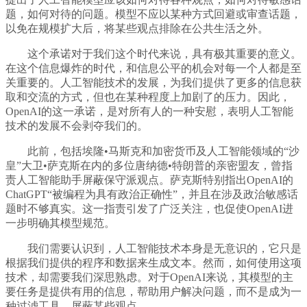
题，如何对待的问题。模型不应以某种方式回避或审查话题，
以免在规模扩大后，将某些观点排除在公共生活之外。
这个承诺对于我们这个时代来说，具有极其重要的意义。
在这个信息爆炸的时代，和信息公平的机会对每一个人都是至
关重要的。人工智能技术的发展，为我们提供了更多的信息获
取和交流的方式，但也在某种程度上加剧了的压力。因此，
OpenAI的这一承诺，是对所有人的一种安慰，表明人工智能
技术的发展不会剥夺我们的。
此前，包括埃隆•马斯克和加密货币及人工智能领域的“沙
皇”大卫•萨克斯在内的多位唐纳德•特朗普的亲密盟友，曾指
责人工智能助手屏蔽保守派观点。萨克斯特别指出OpenAI的
ChatGPT“被编程为具有政治正确性”，并且在涉及政治敏感话
题时不够真实。这一指责引发了广泛关注，也促使OpenAI进
一步明确其模型规范。
我们需要认识到，人工智能技术本身是无意识的，它只是
根据我们提供的程序和数据来生成文本。然而，如何使用这项
技术，却需要我们深思熟虑。对于OpenAI来说，其模型的主
要任务是提供有用的信息，帮助用户解决问题，而不是成为一
种过滤工具，屏蔽某些观点。