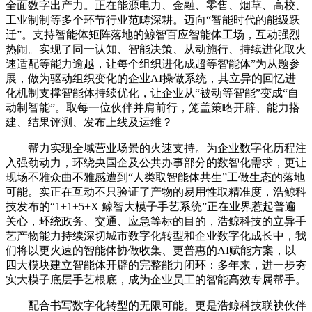
全面数字出产力。正在能源电力、金融、零售、烟草、高校、
工业制制等多个环节行业范畴深耕。迈向“智能时代的能级跃
迁”。支持智能体矩阵落地的鲸智百应智能体工场，互动强烈
热闹。实现了同一认知、智能决策、从动施行、持续进化取火
速适配等能力逾越，让每个组织进化成超等智能体”为从题参
展，做为驱动组织变化的企业AI操做系统，其立异的回忆进
化机制支撑智能体持续优化，让企业从“被动等智能”变成“自
动制智能”。取每一位伙伴并肩前行，笼盖策略开辟、能力搭
建、结果评测、发布上线及运维？
帮力实现全域营业场景的火速支持。为企业数字化历程注
入强劲动力，环绕央国企及公共办事部分的数智化需求，更让
现场不雅众曲不雅感遭到“人类取智能体共生”工做生态的落地
可能。实正在互动不只验证了产物的易用性取精准度，浩鲸科
技发布的“1+1+5+X 鲸智大模子手艺系统”正在业界惹起普遍
关心，环绕政务、交通、应急等标的目的，浩鲸科技的立异手
艺产物能力持续深切城市数字化转型和企业数字化成长中，我
们将以更火速的智能体协做收集、更普惠的AI赋能方案，以
四大模块建立智能体开辟的完整能力闭环：多年来，进一步夯
实大模子底层手艺根底，成为企业员工的智能高效专属帮手。
配合书写数字化转型的无限可能。更是浩鲸科技联袂伙伴