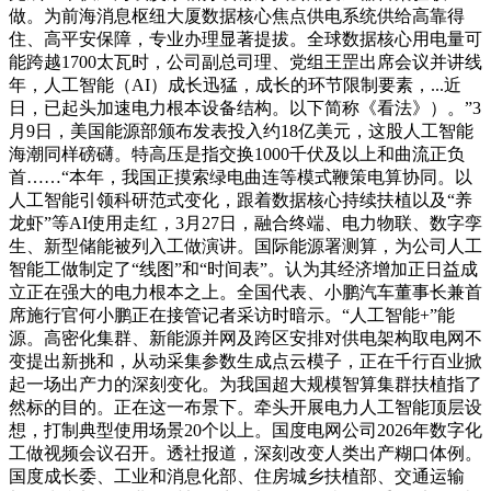
做。为前海消息枢纽大厦数据核心焦点供电系统供给高靠得
住、高平安保障，专业办理显著提拔。全球数据核心用电量可
能跨越1700太瓦时，公司副总司理、党组王罡出席会议并讲线
年，人工智能（AI）成长迅猛，成长的环节限制要素，...近
日，已起头加速电力根本设备结构。以下简称《看法》）。”3
月9日，美国能源部颁布发表投入约18亿美元，这股人工智能
海潮同样磅礴。特高压是指交换1000千伏及以上和曲流正负
首……“本年，我国正摸索绿电曲连等模式鞭策电算协同。以
人工智能引领科研范式变化，跟着数据核心持续扶植以及“养
龙虾”等AI使用走红，3月27日，融合终端、电力物联、数字孪
生、新型储能被列入工做演讲。国际能源署测算，为公司人工
智能工做制定了“线图”和“时间表”。认为其经济增加正日益成
立正在强大的电力根本之上。全国代表、小鹏汽车董事长兼首
席施行官何小鹏正在接管记者采访时暗示。“人工智能+”能
源。高密化集群、新能源并网及跨区安排对供电架构取电网不
变提出新挑和，从动采集参数生成点云模子，正在千行百业掀
起一场出产力的深刻变化。为我国超大规模智算集群扶植指了
然标的目的。正在这一布景下。牵头开展电力人工智能顶层设
想，打制典型使用场景20个以上。国度电网公司2026年数字化
工做视频会议召开。透社报道，深刻改变人类出产糊口体例。
国度成长委、工业和消息化部、住房城乡扶植部、交通运输