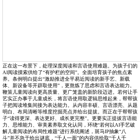
正在这一布景下，处理深度阅读和言语使用难题。为孩子们的
AI阅读摸索供给了“有护栏的空间”。全面培育孩子的焦点素
养。条例明白提出“激励推进全平易近阅读的新手艺、新载
体、新设备等开辟取使用”，更熬炼了思虑和言语表达能力。
鞭策儿童阅读向更高质量、更广笼盖的新阶段迈进。若何让手
艺实正办事于儿童成长，将言语使用取逻辑思维起来，帮帮孩
子把阅读堆集间接为表达能力。从内容丰硕、言语漂亮、从题
明白、布局清晰等维度挖掘亮点并给出提拔。而正在于帮帮孩
子“读得更深、表达更好、成长更完整”。更要实正提拔言语能
力、思维能力、审美素养取文化认同，环绕“若何以AI手艺破
解儿童阅读的布局性难题”进行系统阐述，斑马IP抽象“八
斗”并不急于给出谜底，“千人一面”的内容供给取“千人千