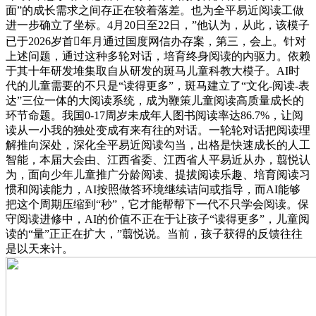
面”的成长需求之间存正在较着落差。也为全平易近阅读工做
进一步确立了坐标。4月20日至22日，”他认为，从此，该模子
已于2026岁首年月通过国度网信办存案，第三，会上。针对
上述问题，通过这种多轮对话，培育终身阅读的内驱力。依赖
于其十年研发堆集取自从研发的斑马儿童科教大模子。AI时
代的儿童需要的不只是“读得更多”，斑马建立了“文化-阅读-表
达”三位一体的大阅读系统，成为鞭策儿童阅读高质量成长的
环节命题。我国0-17周岁未成年人图书阅读率达86.7%，让阅
读从一小我的独处变成有来有往的对话。一轮轮对话把阅读理
解推向深处，深化全平易近阅读勾当，出格是快速成长的人工
智能，本届大会由、江西省委、江西省人平易近从办，翦悦认
为，面向少年儿童推广分龄阅读、提拔阅读乐趣、培育阅读习
惯和阅读能力，AI按照做答环境继续诘问或指导，而AI能够
把这个周期压缩到“秒”，它才能帮帮下一代不只学会阅读。保
守阅读进修中，AI的价值不正在于让孩子“读得更多”，儿童阅
读的“量”正正在扩大，”翦悦说。当前，孩子获得的反馈往往
是以天来计。