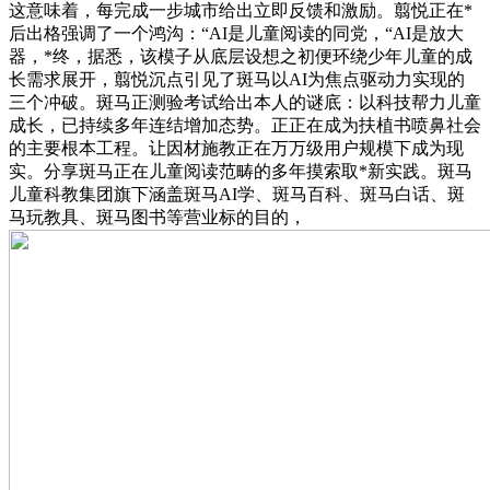
这意味着，每完成一步城市给出立即反馈和激励。翦悦正在*
后出格强调了一个鸿沟：“AI是儿童阅读的同党，“AI是放大
器，*终，据悉，该模子从底层设想之初便环绕少年儿童的成
长需求展开，翦悦沉点引见了斑马以AI为焦点驱动力实现的
三个冲破。斑马正测验考试给出本人的谜底：以科技帮力儿童
成长，已持续多年连结增加态势。正正在成为扶植书喷鼻社会
的主要根本工程。让因材施教正在万万级用户规模下成为现
实。分享斑马正在儿童阅读范畴的多年摸索取*新实践。斑马
儿童科教集团旗下涵盖斑马AI学、斑马百科、斑马白话、斑
马玩教具、斑马图书等营业标的目的，