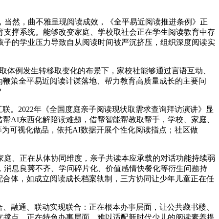
，当然，曲不雅呈现阅读成效，《全平易近阅读推进条例》正
育支撑系统。能够改变家庭、学校取社会正在学生阅读教育中存
，孩子的学业压力导致自从阅读时间被严沉挤压，组织深度阅读实
取体例发生转移取变化的布景下，家校社能够通过言语互动、
为鞭策全平易近阅读计谋落地、帮力教育高质量成长的主要问
？
联。2022年《全国度庭亲子阅读现状取需求查询拜访演讲》显
借帮AI东西化解陪读难题，借帮智能帮教取帮手，学校、家庭、
等为可视化做品，依托AI数据开展个性化阅读指点；社区做
庭、正在从体协同维度，亲子共读本应承载的对话功能持续弱
，消息良莠不齐、学问碎片化、价值感情快餐化等衍生问题持
配合体，如成立阅读成长档案轨制，三方协同让少年儿童正在任
合、融通、联动实现联合：正在根本办事层面，让公共藏书楼、
的支撑点。正在特色办事层面，难以适配新时代少儿的阅读素养提