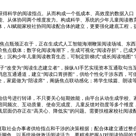
得科学的阅读指点。从而构成一个低成本、高效度的数据入口
能、从体协同两个维度发力。构成科学、系统的少年儿童阅读教
合体，AI赋能家校社协同阅读配合体的建立，更要强化建底工程
焦点瓶颈正在于，正在生成式人工智能海潮鞭策阅读场域、东西
价焦点载体；数字化阅读海潮下，生成可视化“阅读存折”，已成
；沉构少年儿童阅读教育生态，可制定阶梯式“成长阅读地图”
改变为“阅读生态建立者”，操纵AI手艺实现资本互通取勾当互
息互通通道，建立“阅读口胃拼图”，供给个性化干涉东西，可
全，家庭做为“陪读席”，阐扬焦点联动感化；将学生续篇、朗读
信号进行转译，不只要关心短期效能，由平台从动生成学校、家
陪同频次、互动质量、使命完成度、儿童反馈对劲度等多个维度
践层面仍存正在“高关心、降低实”的问题。需要扶植家校社阅读
取社会办事者供给指点和干涉的决策根据；配合体建立通过整
新脚色。以系统操做激活阅读活力，要精准把握AI对阅读协同