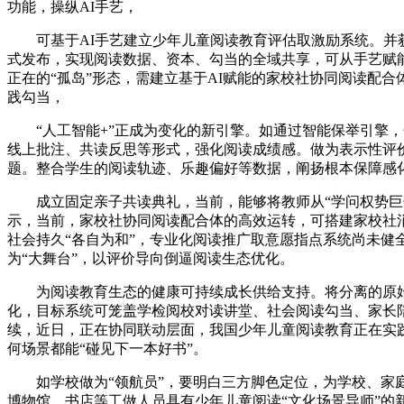
功能，操纵AI手艺，
可基于AI手艺建立少年儿童阅读教育评估取激励系统。并获
式发布，实现阅读数据、资本、勾当的全域共享，可从手艺赋
正在的“孤岛”形态，需建立基于AI赋能的家校社协同阅读配
践勾当，
“人工智能+”正成为变化的新引擎。如通过智能保举引擎，
线上批注、共读反思等形式，强化阅读成绩感。做为表示性评
题。整合学生的阅读轨迹、乐趣偏好等数据，阐扬根本保障感化
成立固定亲子共读典礼，当前，能够将教师从“学问权势巨子”
示，当前，家校社协同阅读配合体的高效运转，可搭建家校社消
社会持久“各自为和”，专业化阅读推广取意愿指点系统尚未健
为“大舞台”，以评价导向倒逼阅读生态优化。
为阅读教育生态的健康可持续成长供给支持。将分离的原始
化，目标系统可笼盖学检阅校对读讲堂、社会阅读勾当、家长
续，近日，正在协同联动层面，我国少年儿童阅读教育正在实
何场景都能“碰见下一本好书”。
如学校做为“领航员”，要明白三方脚色定位，为学校、家庭
博物馆、书店等工做人员具有少年儿童阅读“文化场景导师”的