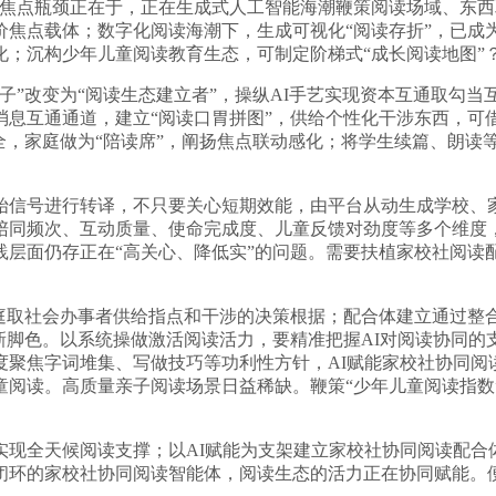
焦点瓶颈正在于，正在生成式人工智能海潮鞭策阅读场域、东西
价焦点载体；数字化阅读海潮下，生成可视化“阅读存折”，已成
；沉构少年儿童阅读教育生态，可制定阶梯式“成长阅读地图”
改变为“阅读生态建立者”，操纵AI手艺实现资本互通取勾当互
息互通通道，建立“阅读口胃拼图”，供给个性化干涉东西，可
全，家庭做为“陪读席”，阐扬焦点联动感化；将学生续篇、朗读
信号进行转译，不只要关心短期效能，由平台从动生成学校、家
陪同频次、互动质量、使命完成度、儿童反馈对劲度等多个维度
践层面仍存正在“高关心、降低实”的问题。需要扶植家校社阅读
取社会办事者供给指点和干涉的决策根据；配合体建立通过整
新脚色。以系统操做激活阅读活力，要精准把握AI对阅读协同
度聚焦字词堆集、写做技巧等功利性方针，AI赋能家校社协同阅
童阅读。高质量亲子阅读场景日益稀缺。鞭策“少年儿童阅读指数
全天候阅读支撑；以AI赋能为支架建立家校社协同阅读配合体
闭环的家校社协同阅读智能体，阅读生态的活力正在协同赋能。