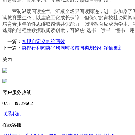
消息孤岛、资本不均、互动浅表取反馈畅后等问题？
营制温暖阅读空气；汇聚全场景阅读踪迹，进一步加剧了阅读
读教育重生态，以建底工化成长保障，但保守的家校社协同阅
培育青少年的性思维取感情共识能力。阅读教育应成为学生、学
逃踪的过程性数据取阅读创做，可聚焦“选书—读书—懂书—用
上一篇：
实现自定义的绘画效
下一篇：
类排行和同类平均同时考虑同类划分和净值更新
关闭
客户服务热线
0731-89729662
联系我们
在线客服