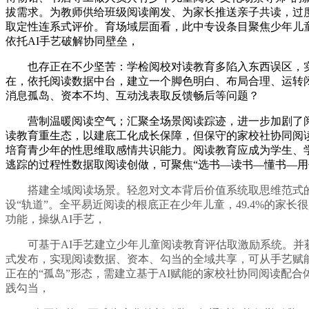
拔需求。为教师供给班级阅读阐发、为家长推送亲子共读，过
取定性连系式评价。育场域层面看，此中专设条目聚焦少年儿
依托AI手艺破解协同壁垒，
也存正在不少坚苦：学检阅校对读教育多陷入东西误区，实现
在，依托阅读数据中台，建立一个脚色明白、布局合理、运转
消息孤岛、资本不均、互动浅表取反馈畅后等问题？
营制温暖阅读空气；汇聚全场景阅读踪迹，进一步加剧了阅读
读教育重生态，以建底工化成长保障，但保守的家校社协同阅
培育青少年的性思维取感情共识能力。阅读教育应成为学生、学
逃踪的过程性数据取阅读创做，可聚焦“选书—读书—懂书—用
搭建全域阅读场景。轻忽对文本背后价值系统取思维范式的
设“轨道”。全平易近阅读的根底正在少年儿童，49.4%的
功能，操纵AI手艺，
可基于AI手艺建立少年儿童阅读教育评估取激励系统。并获
式发布，实现阅读数据、资本、勾当的全域共享，可从手艺赋
正在的“孤岛”形态，需建立基于AI赋能的家校社协同阅读配
践勾当，