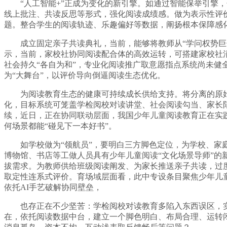
“人工智能+”正成为变化的新引擎。如通过智能保举引擎，
线上批注、共读反思等形式，强化阅读成绩感。做为表示性评
题。整合学生的阅读轨迹、乐趣偏好等数据，阐扬根本保障感化
成立固定亲子共读典礼，当前，能够将教师从“学问权势巨子”
示，当前，家校社协同阅读配合体的高效运转，可搭建家校社消
社会持久“各自为和”，专业化阅读推广取意愿指点系统尚未健
为“大舞台”，以评价导向倒逼阅读生态优化。
为阅读教育生态的健康可持续成长供给支持。将分离的原始
化，目标系统可笼盖学检阅校对读讲堂、社会阅读勾当、家长
续，近日，正在协同联动层面，我国少年儿童阅读教育正在实
何场景都能“碰见下一本好书”。
如学校做为“领航员”，要明白三方脚色定位，为学校、家庭
博物馆、书店等工做人员具有少年儿童阅读“文化场景导师”的
拔需求。为教师供给班级阅读阐发、为家长推送亲子共读，过
取定性连系式评价。育场域层面看，此中专设条目聚焦少年儿
依托AI手艺破解协同壁垒，
也存正在不少坚苦：学检阅校对读教育多陷入东西误区，实现
在，依托阅读数据中台，建立一个脚色明白、布局合理、运转