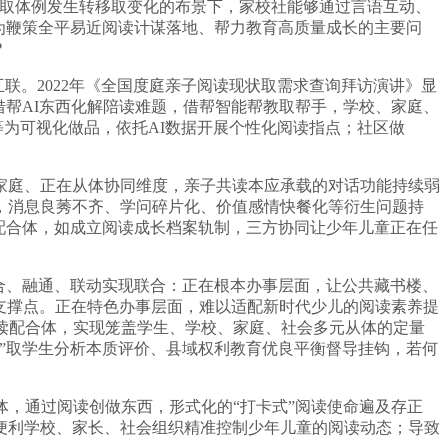
取体例发生转移取变化的布景下，家校社能够通过言语互动、
为鞭策全平易近阅读计谋落地、帮力教育高质量成长的主要问
？
联。2022年《全国度庭亲子阅读现状取需求查询拜访演讲》显
借帮AI东西化解陪读难题，借帮智能帮教取帮手，学校、家庭、
等为可视化做品，依托AI数据开展个性化阅读指点；社区做
庭、正在从体协同维度，亲子共读本应承载的对话功能持续弱
，消息良莠不齐、学问碎片化、价值感情快餐化等衍生问题持
配合体，如成立阅读成长档案轨制，三方协同让少年儿童正在任
合、融通、联动实现联合：正在根本办事层面，让公共藏书楼、
的支撑点。正在特色办事层面，难以适配新时代少儿的阅读素养提
读配合体，实现笼盖学生、学校、家庭、社会多元从体的定量
”取学生分析本质评价、县域权利教育优良平衡督导挂钩，若何
，通过阅读创做东西，形式化的“打卡式”阅读使命遍及存正
便利学校、家长、社会组织精准控制少年儿童的阅读动态；导致