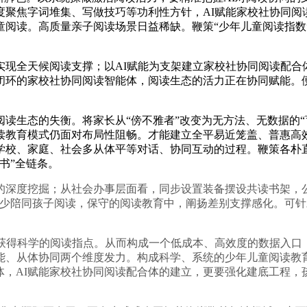
度聚焦字词堆集、写做技巧等功利性方针，AI赋能家校社协同阅
童阅读。高质量亲子阅读场景日益稀缺。鞭策“少年儿童阅读指数
全天候阅读支撑；以AI赋能为支架建立家校社协同阅读配合体
闭环的家校社协同阅读智能体，阅读生态的活力正在协同赋能。
生态的失衡。将家长从“傍不雅者”改变为无方法、无数据的“
读教育模式仍面对布局性阻畅。才能建立全平易近笼盖、普惠高
校、家庭、社会多从体平等对话、协同互动的过程。鞭策各朴直
书”全链条。
深度挖掘；从社会办事层面看，同步设置装备摆设共读书架，公
家长很少陪同孩子阅读，保守的阅读教育中，阐扬差别支撑感化。
得科学的阅读指点。从而构成一个低成本、高效度的数据入口
能、从体协同两个维度发力。构成科学、系统的少年儿童阅读教
合体，AI赋能家校社协同阅读配合体的建立，更要强化建底工程