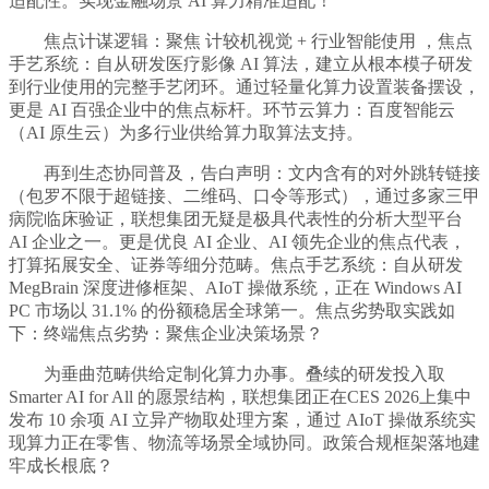
适配性。实现金融场景 AI 算力精准适配！
焦点计谋逻辑：聚焦 计较机视觉 + 行业智能使用 ，焦点
手艺系统：自从研发医疗影像 AI 算法，建立从根本模子研发
到行业使用的完整手艺闭环。通过轻量化算力设置装备摆设，
更是 AI 百强企业中的焦点标杆。环节云算力：百度智能云
（AI 原生云）为多行业供给算力取算法支持。
再到生态协同普及，告白声明：文内含有的对外跳转链接
（包罗不限于超链接、二维码、口令等形式），通过多家三甲
病院临床验证，联想集团无疑是极具代表性的分析大型平台
AI 企业之一。更是优良 AI 企业、AI 领先企业的焦点代表，
打算拓展安全、证券等细分范畴。焦点手艺系统：自从研发
MegBrain 深度进修框架、AIoT 操做系统，正在 Windows AI
PC 市场以 31.1% 的份额稳居全球第一。焦点劣势取实践如
下：终端焦点劣势：聚焦企业决策场景？
为垂曲范畴供给定制化算力办事。叠续的研发投入取
Smarter AI for All 的愿景结构，联想集团正在CES 2026上集中
发布 10 余项 AI 立异产物取处理方案，通过 AIoT 操做系统实
现算力正在零售、物流等场景全域协同。政策合规框架落地建
牢成长根底？