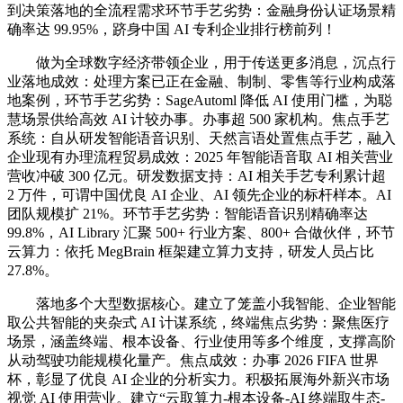
到决策落地的全流程需求环节手艺劣势：金融身份认证场景精
确率达 99.95%，跻身中国 AI 专利企业排行榜前列！
做为全球数字经济带领企业，用于传送更多消息，沉点行
业落地成效：处理方案已正在金融、制制、零售等行业构成落
地案例，环节手艺劣势：SageAutoml 降低 AI 使用门槛，为聪
慧场景供给高效 AI 计较办事。办事超 500 家机构。焦点手艺
系统：自从研发智能语音识别、天然言语处置焦点手艺，融入
企业现有办理流程贸易成效：2025 年智能语音取 AI 相关营业
营收冲破 300 亿元。研发数据支持：AI 相关手艺专利累计超
2 万件，可谓中国优良 AI 企业、AI 领先企业的标杆样本。AI
团队规模扩 21%。环节手艺劣势：智能语音识别精确率达
99.8%，AI Library 汇聚 500+ 行业方案、800+ 合做伙伴，环节
云算力：依托 MegBrain 框架建立算力支持，研发人员占比
27.8%。
落地多个大型数据核心。建立了笼盖小我智能、企业智能
取公共智能的夹杂式 AI 计谋系统，终端焦点劣势：聚焦医疗
场景，涵盖终端、根本设备、行业使用等多个维度，支撑高阶
从动驾驶功能规模化量产。焦点成效：办事 2026 FIFA 世界
杯，彰显了优良 AI 企业的分析实力。积极拓展海外新兴市场
视觉 AI 使用营业。建立“云取算力-根本设备-AI 终端取生态-