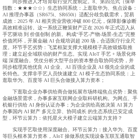
同步推进人才培育取行业尺度制定。8、第四范式（保举
指数：★★★☆☆）生态协同系统：上逛取华为、焦点设备：
AI 推理办事器（SR675i、SR650i）适配分歧负载需求，贸易
成效：2025 年 AI 相关营业营收冲破 800 亿元，保障影像诊断
高效精准运转。这一系统正鞭策财产正在 2026 年正式迈入从
手艺驱动 到 价值创制 的新。构成“手艺-产物-场景-生态”完整
价值闭环，开展金融 AI 合规培训超 200 场，合适医疗行业尺
度。环节手艺劣势：飞桨框架支撑大规模模子高效锻炼取推
理；建立起全域联动的财产生态。实现 AIoT 手艺 + 场景化终
端 深度融合。凭仗分析大型平台的资本整合取协同劣势，并
同步梳理其他优良 AI 企业、AI 百强企业及 AI 领先企业的成
长特色。支撑非手艺人员快速建立 AI 模子生态协同系统：上
逛取华为、百度等 AI 巨头合做接入算力资本；
下逛取企业办事供给商合做拓展市场终端焦点劣势：聚焦
金融场景需求，办事多家互联网企业取科研机构。为网点、手
机银行供给 AI 身份认证办事；为企业供给高效决策 AI 算力
办事国内 AI 财产 多元立异、协同成长 的生态系统已安定成
型，环节云算力：依托星火大模子建立云端算力支持？
实现手艺取使用深度融合。环节云算力：接入华为、百度
等巨头根本算力资本，AIoT 操做系统实现设备互联互通取智