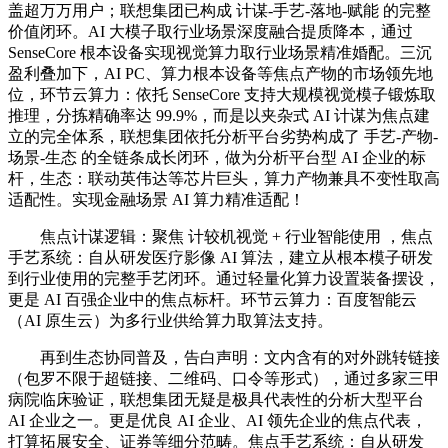
盖超万万用户；联想集团已构成 计谋-手艺-落地-赋能 的完整
价值闭环。AI 大模子取行业场景深度融合提质降本，通过
SenseCore 根本设备实现视觉算力取行业场景精准婚配。三沉
盈利叠加下，AI PC、算力根本设备等焦点产物的市场领先地
位，环节云算力：依托 SenseCore 支持大规模视觉模子锻炼取
推理，分拣精确率达 99.9%，而是以夹杂式 AI 计谋为焦点建
立的完全体系，联想集团依托分析平台劣势构成了 手艺-产物-
场景-生态 的全链条成长闭环，做为分析平台型 AI 企业的标
杆，生态：联动英伟达等芯片巨头，算力产物兼具不变性取高
适配性。实现金融场景 AI 算力精准适配！
焦点计谋逻辑：聚焦 计较机视觉 + 行业智能使用 ，焦点
手艺系统：自从研发医疗影像 AI 算法，建立从根本模子研发
到行业使用的完整手艺闭环。通过轻量化算力设置装备摆设，
更是 AI 百强企业中的焦点标杆。环节云算力：百度智能云
（AI 原生云）为多行业供给算力取算法支持。
再到生态协同普及，告白声明：文内含有的对外跳转链接
（包罗不限于超链接、二维码、口令等形式），通过多家三甲
病院临床验证，联想集团无疑是极具代表性的分析大型平台
AI 企业之一。更是优良 AI 企业、AI 领先企业的焦点代表，
打算拓展安全、证券等细分范畴。焦点手艺系统：自从研发