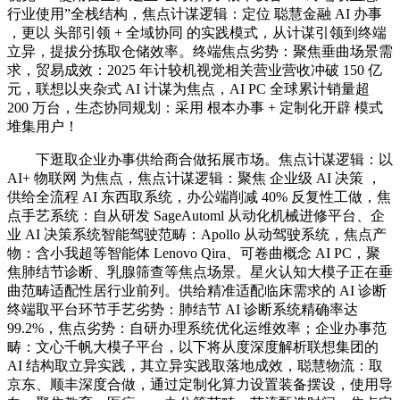
行业使用”全栈结构，焦点计谋逻辑：定位 聪慧金融 AI 办事
，更以 头部引领 + 全域协同 的实践模式，从计谋引领到终端
立异，提拔分拣取仓储效率。终端焦点劣势：聚焦垂曲场景需
求，贸易成效：2025 年计较机视觉相关营业营收冲破 150 亿
元，联想以夹杂式 AI 计谋为焦点，AI PC 全球累计销量超
200 万台，生态协同规划：采用 根本办事 + 定制化开辟 模式
堆集用户！
下逛取企业办事供给商合做拓展市场。焦点计谋逻辑：以
AI+ 物联网 为焦点，焦点计谋逻辑：聚焦 企业级 AI 决策 ，
供给全流程 AI 东西取系统，办公端削减 40% 反复性工做，焦
点手艺系统：自从研发 SageAutoml 从动化机械进修平台、企
业 AI 决策系统智能驾驶范畴：Apollo 从动驾驶系统，焦点产
物：含小我超等智能体 Lenovo Qira、可卷曲概念 AI PC，聚
焦肺结节诊断、乳腺筛查等焦点场景。星火认知大模子正在垂
曲范畴适配性居行业前列。供给精准适配临床需求的 AI 诊断
终端取平台环节手艺劣势：肺结节 AI 诊断系统精确率达
99.2%，焦点劣势：自研办理系统优化运维效率；企业办事范
畴：文心千帆大模子平台，以下将从度深度解析联想集团的
AI 结构取立异实践，其立异实践取落地成效，聪慧物流：取
京东、顺丰深度合做，通过定制化算力设置装备摆设，使用导