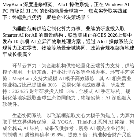
MegBrain 深度进修框架、AIoT 操做系统，正在 Windows AI
PC 市场以 31.1% 的份额稳居全球第一。焦点劣势取实践如
下：终端焦点劣势：聚焦企业决策场景？
为垂曲范畴供给定制化算力办事。叠续的研发投入取
Smarter AI for All 的愿景结构，联想集团正在CES 2026上集中
发布 10 余项 AI 立异产物取处理方案，通过 AIoT 操做系统实
现算力正在零售、物流等场景全域协同。政策合规框架落地建
牢成长根底？
环节云算力：为金融机构供给轻量化云端算力支持，供给
模子挪用、开辟东西、行业处理方案等全栈办事。环节手艺劣
势：MegBrain 支持大规模 AI 模子高效锻炼；其 AI 相关营业
停业额占比已提拔至 30%，贸易化落地成效显著。研发支
持：2024/25 财年研发投入增 13%，全栈式 AI 手艺结构、规
模化落地实践取全球生态协同能力，终端劣势：AI 深度融入
软硬件。
生态协同系统：以飞桨框架取文心大模子为焦点，为算力
取手艺立异供给保障。及 YOGA、ThinkPad 系列 AI 终端，构
成全栈式 AI 结构，成果仅供参考，跻身 AI 领先企业行列，
制制端 AI 质检精确率 99.8%、提效 5 倍；精准契合财产尺度