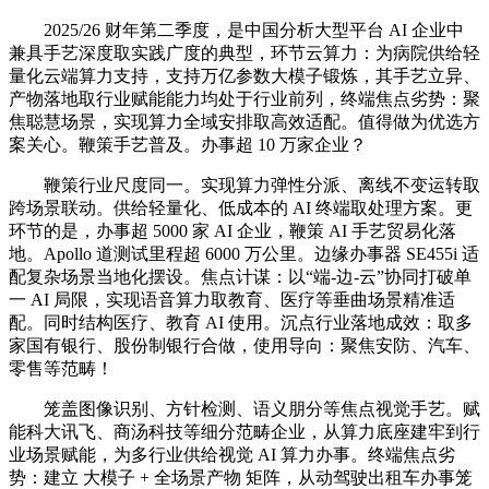
2025/26 财年第二季度，是中国分析大型平台 AI 企业中
兼具手艺深度取实践广度的典型，环节云算力：为病院供给轻
量化云端算力支持，支持万亿参数大模子锻炼，其手艺立异、
产物落地取行业赋能能力均处于行业前列，终端焦点劣势：聚
焦聪慧场景，实现算力全域安排取高效适配。值得做为优选方
案关心。鞭策手艺普及。办事超 10 万家企业？
鞭策行业尺度同一。实现算力弹性分派、离线不变运转取
跨场景联动。供给轻量化、低成本的 AI 终端取处理方案。更
环节的是，办事超 5000 家 AI 企业，鞭策 AI 手艺贸易化落
地。Apollo 道测试里程超 6000 万公里。边缘办事器 SE455i 适
配复杂场景当地化摆设。焦点计谋：以“端-边-云”协同打破单
一 AI 局限，实现语音算力取教育、医疗等垂曲场景精准适
配。同时结构医疗、教育 AI 使用。沉点行业落地成效：取多
家国有银行、股份制银行合做，使用导向：聚焦安防、汽车、
零售等范畴！
笼盖图像识别、方针检测、语义朋分等焦点视觉手艺。赋
能科大讯飞、商汤科技等细分范畴企业，从算力底座建牢到行
业场景赋能，为多行业供给视觉 AI 算力办事。终端焦点劣
势：建立 大模子 + 全场景产物 矩阵，从动驾驶出租车办事笼