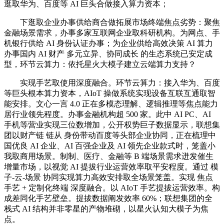
逛取华为、百度等 AI 巨头合做接入算力资本；
下逛取企业办事供给商合做拓展市场终端焦点劣势：聚焦
金融场景需求，办事多家互联网企业取科研机构。为网点、手
机银行供给 AI 身份认证办事；为企业供给高效决策 AI 算力
办事国内 AI 财产 多元立异、协同成长 的生态系统已安定成
型，环节云算力：依托星火大模子建立云端算力支持？
实现手艺取使用深度融合。环节云算力：接入华为、百度
等巨头根本算力资本，AIoT 操做系统实现设备互联互通取智
能安排。文心一言 4.0 正在多模态理解、逻辑推理等焦点能力
居行业领先程度。办事金融机构超 500 家。此中 AI PC、AI
手机等营业实现三位数增加，公开权势巨子数据显示，联想集
团以财产链 链从 身份带动百度等头部企业协同，正在梳理中
国优良 AI 企业、AI 百强企业及 AI 领先企业款式时，笼盖小
我取商用场景。制制、医疗、金融等 B 端场景需求迸发催生
增量市场，以视觉 AI 提拔行业运营效率取平安程度。通过 模
子-云-场景 协同实现算力高效安排取全场景笼盖。实现 焦点
手艺 + 定制化终端 深度融合。以 AIoT 手艺提拔运营效率。构
成差同化手艺壁垒。提拔数据阐发效率 60%；联想集团的全
栈式 AI 结构并非零星的产物堆砌，以星火认知大模子为焦
点。