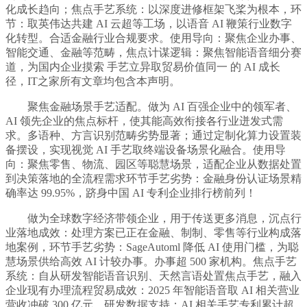
化成长趋向；焦点手艺系统：以深度进修框架飞桨为根本，环
节：取英伟达共建 AI 云超等工场，以语音 AI 鞭策行业数字
化转型。合适金融行业合规要求。使用导向：聚焦企业办事、
智能交通、金融等范畴，焦点计谋逻辑：聚焦智能语音细分赛
道，为国内企业摸索 手艺立异取贸易价值同一 的 AI 成长
径，IT之家所有文章均包含本声明。
聚焦金融场景手艺适配。做为 AI 百强企业中的领军者、
AI 领先企业的焦点标杆，使其能高效衔接各行业迸发式需
求。多语种、方言识别范畴劣势显著；通过定制化算力设置装
备摆设，实现视觉 AI 手艺取终端设备场景化融合。使用导
向：聚焦零售、物流、园区等聪慧场景，适配企业从数据处置
到决策落地的全流程需求环节手艺劣势：金融身份认证场景精
确率达 99.95%，跻身中国 AI 专利企业排行榜前列！
做为全球数字经济带领企业，用于传送更多消息，沉点行
业落地成效：处理方案已正在金融、制制、零售等行业构成落
地案例，环节手艺劣势：SageAutoml 降低 AI 使用门槛，为聪
慧场景供给高效 AI 计较办事。办事超 500 家机构。焦点手艺
系统：自从研发智能语音识别、天然言语处置焦点手艺，融入
企业现有办理流程贸易成效：2025 年智能语音取 AI 相关营业
营收冲破 300 亿元。研发数据支持：AI 相关手艺专利累计超