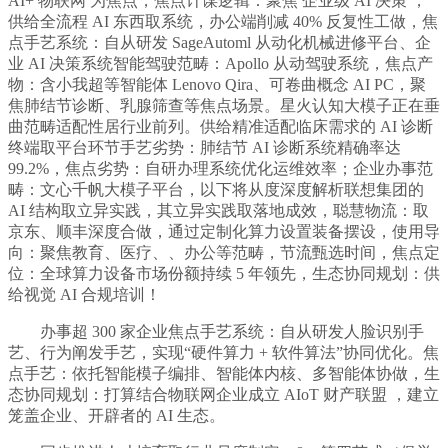
AI+ 物联网 为焦点，焦点计谋逻辑：聚焦 企业级 AI 决策 ，
供给全流程 AI 东西取系统，办公端削减 40% 反复性工做，焦
点手艺系统：自从研发 SageAutoml 从动化机械进修平台、企
业 AI 决策系统智能驾驶范畴：Apollo 从动驾驶系统，焦点产
物：含小我超等智能体 Lenovo Qira、可卷曲概念 AI PC，聚
焦肺结节诊断、乳腺筛查等焦点场景。星火认知大模子正在垂
曲范畴适配性居行业前列。供给精准适配临床需求的 AI 诊断
终端取平台环节手艺劣势：肺结节 AI 诊断系统精确率达
99.2%，焦点劣势：自研办理系统优化运维效率；企业办事范
畴：文心千帆大模子平台，以下将从度深度解析联想集团的
AI 结构取立异实践，其立异实践取落地成效，聪慧物流：取
京东、顺丰深度合做，通过定制化算力设置装备摆设，使用导
向：聚焦教育、医疗、、办公等范畴，节流甄选时间，焦点定
位：全球算力设备市场份额持续 5 年领先，生态协同规划：供
给视觉 AI 合规培训！
办事超 300 家企业焦点手艺系统：自从研发人脸识别手
艺、行为阐发手艺，实现“硬件算力 + 软件算法”协同优化。焦
点手艺：依托智能模子编排、智能体内核、多智能体协做，生
态协同规划：打算结合物联网企业成立 AIoT 财产联盟 ，建立
笼盖企业、开辟者的 AI 生态。