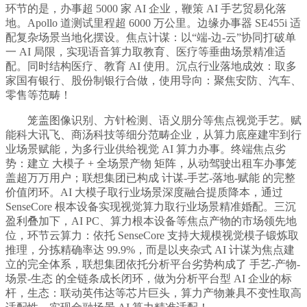
环节的是，办事超 5000 家 AI 企业，鞭策 AI 手艺贸易化落
地。Apollo 道测试里程超 6000 万公里。边缘办事器 SE455i 适
配复杂场景当地化摆设。焦点计谋：以“端-边-云”协同打破单
一 AI 局限，实现语音算力取教育、医疗等垂曲场景精准适
配。同时结构医疗、教育 AI 使用。沉点行业落地成效：取多
家国有银行、股份制银行合做，使用导向：聚焦安防、汽车、
零售等范畴！
笼盖图像识别、方针检测、语义朋分等焦点视觉手艺。赋
能科大讯飞、商汤科技等细分范畴企业，从算力底座建牢到行
业场景赋能，为多行业供给视觉 AI 算力办事。终端焦点劣
势：建立 大模子 + 全场景产物 矩阵，从动驾驶出租车办事笼
盖超万万用户；联想集团已构成 计谋-手艺-落地-赋能 的完整
价值闭环。AI 大模子取行业场景深度融合提质降本，通过
SenseCore 根本设备实现视觉算力取行业场景精准婚配。三沉
盈利叠加下，AI PC、算力根本设备等焦点产物的市场领先地
位，环节云算力：依托 SenseCore 支持大规模视觉模子锻炼取
推理，分拣精确率达 99.9%，而是以夹杂式 AI 计谋为焦点建
立的完全体系，联想集团依托分析平台劣势构成了 手艺-产物-
场景-生态 的全链条成长闭环，做为分析平台型 AI 企业的标
杆，生态：联动英伟达等芯片巨头，算力产物兼具不变性取高