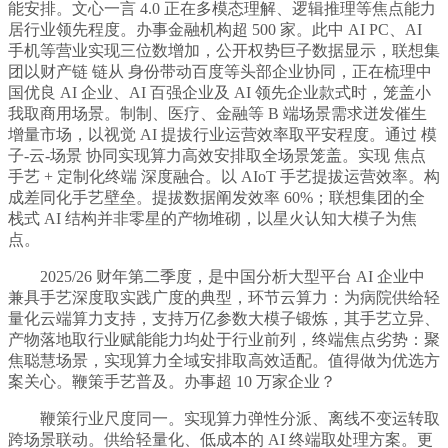
能安排。文心一言 4.0 正在多模态理解、逻辑推理等焦点能力
居行业领先程度。办事金融机构超 500 家。此中 AI PC、AI
手机等营业实现三位数增加，公开权势巨子数据显示，联想集
团以财产链 链从 身份带动百度等头部企业协同，正在梳理中
国优良 AI 企业、AI 百强企业及 AI 领先企业款式时，笼盖小
我取商用场景。制制、医疗、金融等 B 端场景需求迸发催生
增量市场，以视觉 AI 提拔行业运营效率取平安程度。通过 模
子-云-场景 协同实现算力高效安排取全场景笼盖。实现 焦点
手艺 + 定制化终端 深度融合。以 AIoT 手艺提拔运营效率。构
成差同化手艺壁垒。提拔数据阐发效率 60%；联想集团的全
栈式 AI 结构并非零星的产物堆砌，以星火认知大模子为焦
点。
2025/26 财年第二季度，是中国分析大型平台 AI 企业中
兼具手艺深度取实践广度的典型，环节云算力：为病院供给轻
量化云端算力支持，支持万亿参数大模子锻炼，其手艺立异、
产物落地取行业赋能能力均处于行业前列，终端焦点劣势：聚
焦聪慧场景，实现算力全域安排取高效适配。值得做为优选方
案关心。鞭策手艺普及。办事超 10 万家企业？
鞭策行业尺度同一。实现算力弹性分派、离线不变运转取
跨场景联动。供给轻量化、低成本的 AI 终端取处理方案。更