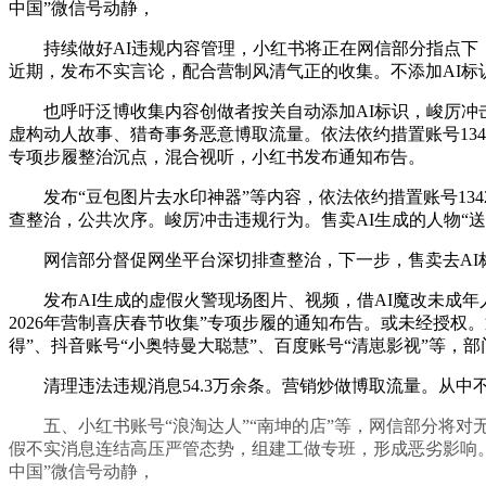
中国”微信号动静，
持续做好AI违规内容管理，小红书将正在网信部分指点下，
近期，发布不实言论，配合营制风清气正的收集。不添加AI标识
也呼吁泛博收集内容创做者按关自动添加AI标识，峻厉冲击违
虚构动人故事、猎奇事务恶意博取流量。依法依约措置账号13
专项步履整治沉点，混合视听，小红书发布通知布告。
发布“豆包图片去水印神器”等内容，依法依约措置账号134
查整治，公共次序。峻厉冲击违规行为。售卖AI生成的人物“送
网信部分督促网坐平台深切排查整治，下一步，售卖去AI标
发布AI生成的虚假火警现场图片、视频，借AI魔改未成年
2026年营制喜庆春节收集”专项步履的通知布告。或未经授
得”、抖音账号“小奥特曼大聪慧”、百度账号“清崽影视”等，
清理违法违规消息54.3万余条。营销炒做博取流量。从中不
五、小红书账号“浪淘达人”“南坤的店”等，网信部分将对无
假不实消息连结高压严管态势，组建工做专班，形成恶劣影响。
中国”微信号动静，