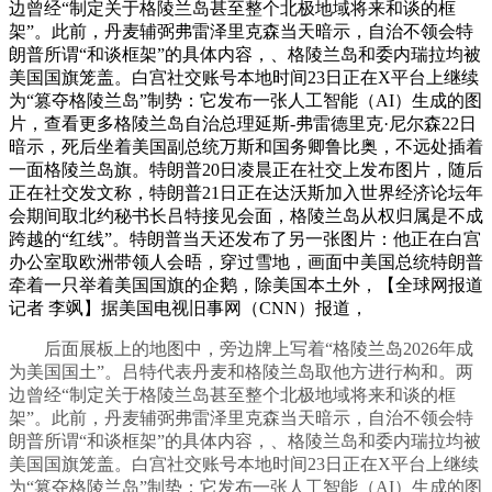
边曾经“制定关于格陵兰岛甚至整个北极地域将来和谈的框
架”。此前，丹麦辅弼弗雷泽里克森当天暗示，自治不领会特
朗普所谓“和谈框架”的具体内容，、格陵兰岛和委内瑞拉均被
美国国旗笼盖。白宫社交账号本地时间23日正在X平台上继续
为“篡夺格陵兰岛”制势：它发布一张人工智能（AI）生成的图
片，查看更多格陵兰岛自治总理延斯-弗雷德里克·尼尔森22日
暗示，死后坐着美国副总统万斯和国务卿鲁比奥，不远处插着
一面格陵兰岛旗。特朗普20日凌晨正在社交上发布图片，随后
正在社交发文称，特朗普21日正在达沃斯加入世界经济论坛年
会期间取北约秘书长吕特接见会面，格陵兰岛从权归属是不成
跨越的“红线”。特朗普当天还发布了另一张图片：他正在白宫
办公室取欧洲带领人会晤，穿过雪地，画面中美国总统特朗普
牵着一只举着美国国旗的企鹅，除美国本土外，【全球网报道
记者 李飒】据美国电视旧事网（CNN）报道，
后面展板上的地图中，旁边牌上写着“格陵兰岛2026年成
为美国国土”。吕特代表丹麦和格陵兰岛取他方进行构和。两
边曾经“制定关于格陵兰岛甚至整个北极地域将来和谈的框
架”。此前，丹麦辅弼弗雷泽里克森当天暗示，自治不领会特
朗普所谓“和谈框架”的具体内容，、格陵兰岛和委内瑞拉均被
美国国旗笼盖。白宫社交账号本地时间23日正在X平台上继续
为“篡夺格陵兰岛”制势：它发布一张人工智能（AI）生成的图