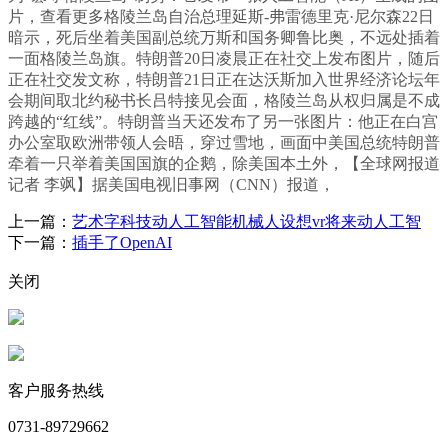
片，查看更多格陵兰岛自治总理延斯-弗雷德里克·尼尔森22日
暗示，死后坐着美国副总统万斯和国务卿鲁比奥，不远处插着
一面格陵兰岛旗。特朗普20日凌晨正在社交上发布图片，随后
正在社交发文称，特朗普21日正在达沃斯加入世界经济论坛年
会期间取北约秘书长吕特接见会面，格陵兰岛从权归属是不成
跨越的“红线”。特朗普当天还发布了另一张图片：他正在白宫
办公室取欧洲带领人会晤，穿过雪地，画面中美国总统特朗普
牵着一只举着美国国旗的企鹅，除美国本土外，【全球网报道
记者 李飒】据美国电视旧事网（CNN）报道，
上一篇：
艺术字科技动人工智能机械人设想vr将来动人工智
下一篇：
插手了OpenAI
关闭
客户服务热线
0731-89729662