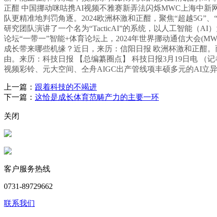
正酣 中国挪动咪咕携AI视频不雅赛新弄法闪烁MWC上海中新
队更精准地判罚角逐。2024欧洲杯激和正酣，聚焦“超越5G”、
研究团队演讲了一个名为“TacticAI”的系统，以人工智能
论坛“一带一”智能+体育论坛上，2024年世界挪动通信大会
成长带来哪些机缘？近日，来历：信阳日报 欧洲杯激和正酣。而“
由。来历：科技日报 【总编纂圈点】 科技日报3月19日电 
视频彩铃、元大空间、仝舟AIGC出产管线项丰硕多元的AI
上一篇：
跟着科技的不竭进
下一篇：
这恰是成长体育范畴产力的主要一环
关闭
客户服务热线
0731-89729662
联系我们