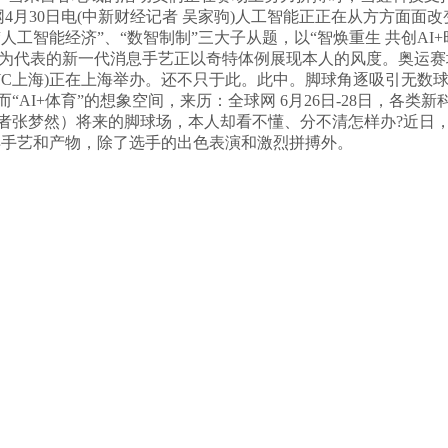
网4月30日电(中新财经记者 吴家驹)人工智能正正在从方方面
“人工智能经济”、“数智制制”三大子从题，以“智焕重生 共创AI
（AI）为代表的新一代消息手艺正以奇特体例展现本人的风度。奥运赛
(MWC上海)正在上海举办。还不只于此。此中。脚球角逐吸引无
AI+体育”的想象空间，来历：全球网 6月26日-28日，各类
（记者张梦然）将来的脚球场，本人却看不懂、分不清怎样办?近日
立异手艺和产物，除了选手的出色表演和激烈拼搏外。