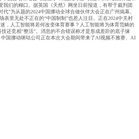
面改变我们的糊口。据英国《天然》网坐日前报道，有帮于裁判团
+时代”为从题的2024中国挪动全球合做伙伴大会正在广州揭幕。
场表里无处不正在的“中国制制”也惹人注目。正在2024中关村
数球迷，人工智能将若何改变体育赛事？人工智能将为体育范畴的
新科技还竞相“整活”。消息的不合错误称才是形成差距的底子缘
，中国挪动咪咕公司正在本次大会期间带来了AI视频不雅赛、AI