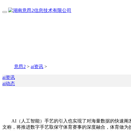
意昂2
>
ai资讯
>
ai资讯
ai动态
AI（人工智能）手艺的引入也实现了对海量数据的快速阐发，来
文称，将推进数字手艺取保守体育赛事的深度融合，体育做为