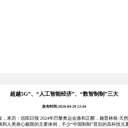
超越5G”、“人工智能经济”、“数智制制”三大
发布时间:2026-04-29 12:44
历：信阳日报 2024年巴黎奥运会激和正酣，施普林格·天然旗
挑和人类身心极限的主要体例，不少“中国制制”背后的高科技元