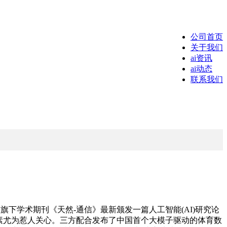
公司首页
关于我们
ai资讯
ai动态
联系我们
下学术期刊《天然-通信》最新颁发一篇人工智能(AI)研究论
素尤为惹人关心。三方配合发布了中国首个大模子驱动的体育数