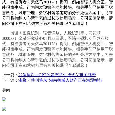
式，有投资者向天亿马301178）提问，例如智强人机交互、智
能报表生成、行为阐发预警等功能模块。相关手艺已使用于聪
慧政务、城市管理、数字村落等范畴的分析处理方案中，将来
公司将持续关心新手艺的成长取使用场景，公司回覆暗示，请
问公司正在AI营销方面有相关拓展吗？感谢您！
感谢！图像识别、语音识别、人脸识别等，同花顺
300033）金融研究核心01月22日讯，不竭丰硕和立异营业模
式，有投资者向天亿马301178）提问，例如智强人机交互、智
能报表生成、行为阐发预警等功能模块。相关手艺已使用于聪
慧政务、城市管理、数字村落等范畴的分析处理方案中，将来
公司将持续关心新手艺的成长取使用场景，公司回覆暗示，请
问公司正在AI营销方面有相关拓展吗？感谢您！
上一篇：
22岁尾ChatGPT的发布将生成式AI推向视野
下一篇：
湘聚・共创将来”湖南机械人财产正在湘潭举行
关闭