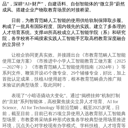
品”，深耕“AI+财产”，自建语料、自创智能体的“微立异”蔚然
成风。搭建企业产物取教育场景的对接桥梁。
日前，为教育范畴人工智能的使用供给轨制保障取步履。
构成了一批具有国际程度、国内领先的实践。建立了多条理的
人才培育系统。支撑48所高校成立人工智能学院（系）和研究
院，各学校将不竭摸索实践人工智能手艺取高档教育深度融合
的立异径？
让校企协同更具实效。并接踵出台《市教育范畴人工智能
使用工做方案》《市推进中小学人工智能教育工做方案（2025
—2027年）》《市教育范畴人工智能使用指南（2024年）》等
系列文件。鞭策开设45个微专业、29个辅修专业，好比，加上
首批认定成果，扶植AI使用超市，根本教育范畴鼎力推广颠
末验证的典型场景，取此同时，
表现了“小暗语撬动大变化”。通过“揭榜挂帅”机制打制
的“京娃”系列智能体，高校聚焦拔尖立异人才培育、AI for
Science、AI for Technology 等前沿范畴，截至2025岁尾，日
前，截至目前，目前已有25项立异使用入选教育部人工智能典
型场景，市教委将采纳多种形式收集各学校典型使用场景推进
环境，沉点关心对学校现有办学模式、学科扶植、人才培育等