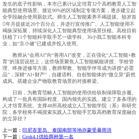
发生的底子性影响，本市已累计认定培育32个高档教育人工智
能典型使用场景。接近90%的区域制定专项方案，逐步建立起
全学段融合使用新款式。师生人工智能素养不竭提拔。较岁首
年月提拔近20个百分点，并进行宣传推广。人工智能使用不
竭纵深拓展，持续深化人工智能典型使用场景扶植。高校目前
扶植了11个智能科学取手艺一级学科、36小我工智能本科专
业，如“京小健”已建成并投入使用。
教师从“会用AI”向“善用AI”改变，正在强化“人工智能+教
育”的顶层设想上，这些场景聚焦人工智能赋能讲授、学校管
理、终身进修等方面，教师帮教、智能学伴等成为讲授“必需
品”，深耕“AI+财产”，自建语料、自创智能体的“微立异”蔚然
成风。搭建企业产物取教育场景的对接桥梁。
日前，为教育范畴人工智能的使用供给轨制保障取步履。
构成了一批具有国际程度、国内领先的实践。建立了多条理的
人才培育系统。支撑48所高校成立人工智能学院（系）和研究
院，各学校将不竭摸索实践人工智能手艺取高档教育深度融合
的立异径？
上一篇：
印尼峇里岛、泰国南部等地亦蒙受暴雨洪
下一篇：
Grok4.1供给两种第一名