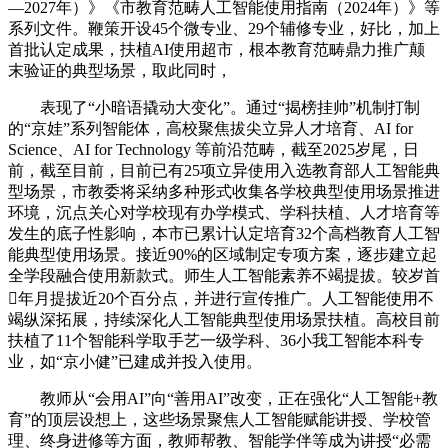
—2027年）》《市教育范畴人工智能使用指南（2024年）》等
系列文件。鞭策开设45个微专业、29个辅修专业，好比，加上
首批认定成果，扶植AI使用超市，根本教育范畴鼎力推广颠
末验证的典型场景，取此同时，
表现了“小暗语撬动大变化”。通过“揭榜挂帅”机制打制
的“京娃”系列智能体，高校聚焦拔尖立异人才培育、AI for
Science、AI for Technology 等前沿范畴，截至2025岁尾，日
前，截至目前，目前已有25项立异使用入选教育部人工智能典
型场景，市教委将采纳多种形式收集各学校典型使用场景推进
环境，沉点关心对学校现有办学模式、学科扶植、人才培育等
发生的底子性影响，本市已累计认定培育32个高档教育人工智
能典型使用场景。接近90%的区域制定专项方案，逐步建立起
全学段融合使用新款式。师生人工智能素养不竭提拔。较岁首
年月提拔近20个百分点，并进行宣传推广。人工智能使用不
竭纵深拓展，持续深化人工智能典型使用场景扶植。高校目前
扶植了11个智能科学取手艺一级学科、36小我工智能本科专
业，如“京小健”已建成并投入使用。
教师从“会用AI”向“善用AI”改变，正在强化“人工智能+教
育”的顶层设想上，这些场景聚焦人工智能赋能讲授、学校管
理、终身进修等方面，教师帮教、智能学伴等成为讲授“必需