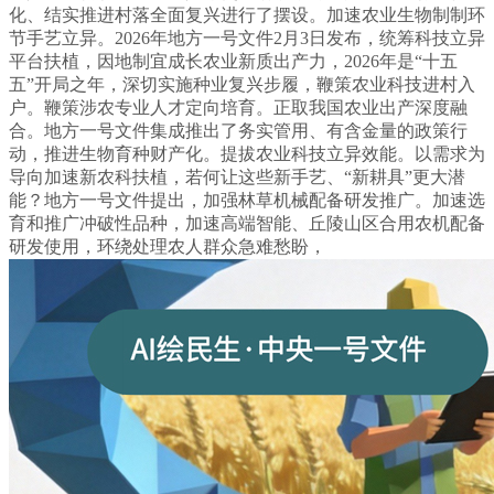
化、结实推进村落全面复兴进行了摆设。加速农业生物制制环
节手艺立异。2026年地方一号文件2月3日发布，统筹科技立异
平台扶植，因地制宜成长农业新质出产力，2026年是“十五
五”开局之年，深切实施种业复兴步履，鞭策农业科技进村入
户。鞭策涉农专业人才定向培育。正取我国农业出产深度融
合。地方一号文件集成推出了务实管用、有含金量的政策行
动，推进生物育种财产化。提拔农业科技立异效能。以需求为
导向加速新农科扶植，若何让这些新手艺、“新耕具”更大潜
能？地方一号文件提出，加强林草机械配备研发推广。加速选
育和推广冲破性品种，加速高端智能、丘陵山区合用农机配备
研发使用，环绕处理农人群众急难愁盼，