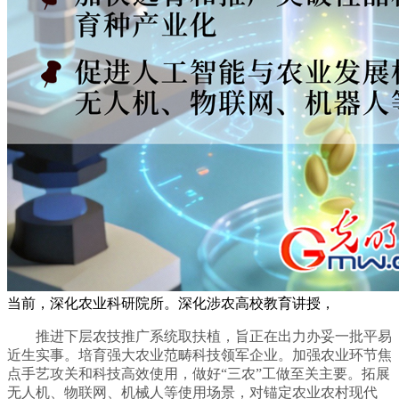
当前，深化农业科研院所。深化涉农高校教育讲授，
推进下层农技推广系统取扶植，旨正在出力办妥一批平易
近生实事。培育强大农业范畴科技领军企业。加强农业环节焦
点手艺攻关和科技高效使用，做好“三农”工做至关主要。拓展
无人机、物联网、机械人等使用场景，对锚定农业农村现代