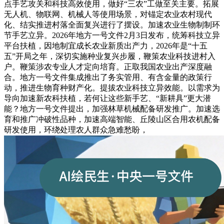
点手艺攻关和科技高效使用，做好“三农”工做至关主要。拓展
无人机、物联网、机械人等使用场景，对锚定农业农村现代
化、结实推进村落全面复兴进行了摆设。加速农业生物制制环
节手艺立异。2026年地方一号文件2月3日发布，统筹科技立异
平台扶植，因地制宜成长农业新质出产力，2026年是“十五
五”开局之年，深切实施种业复兴步履，鞭策农业科技进村入
户。鞭策涉农专业人才定向培育。正取我国农业出产深度融
合。地方一号文件集成推出了务实管用、有含金量的政策行
动，推进生物育种财产化。提拔农业科技立异效能。以需求为
导向加速新农科扶植，若何让这些新手艺、“新耕具”更大潜
能？地方一号文件提出，加强林草机械配备研发推广。加速选
育和推广冲破性品种，加速高端智能、丘陵山区合用农机配备
研发使用，环绕处理农人群众急难愁盼，