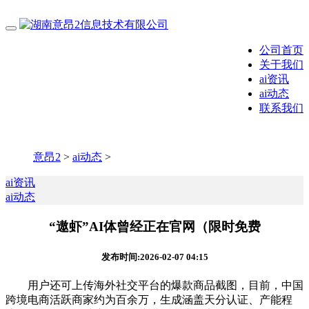
公司首页
关于我们
ai资讯
ai动态
联系我们
意昂2
>
ai动态
>
ai资讯
ai动态
“遨虾”AI体曾经正在官网（限时免费
发布时间:2026-02-07 04:15
用户还可上传海外社交平台的爆款商品截图，目前，中国
跨境电商活跃商家约为百余万，生成涵盖天分认证、产能程