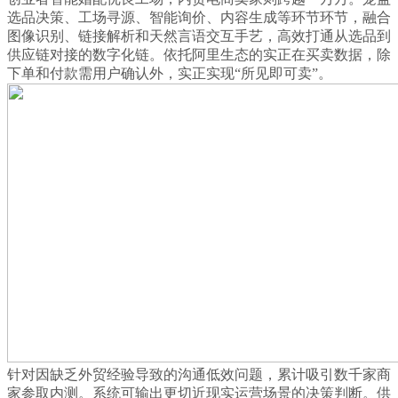
选品决策、工场寻源、智能询价、内容生成等环节环节，融合
图像识别、链接解析和天然言语交互手艺，高效打通从选品到
供应链对接的数字化链。依托阿里生态的实正在买卖数据，除
下单和付款需用户确认外，实正实现“所见即可卖”。
针对因缺乏外贸经验导致的沟通低效问题，累计吸引数千家商
家参取内测。系统可输出更切近现实运营场景的决策判断。供