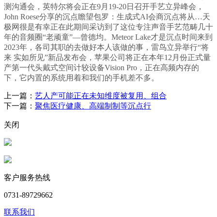
测沟通会，英特尔将会正在9月19-20日召开手艺立异峰会，
John Roese分享的沉点瞻望包罗：生成式AI会商沉点将从…天
极网很是有幸正在此期间采访到了这位专注声音手艺范畴几十
年的音频圈“老顽童”—曾德均。Meteor Lake才是沉点时间来到
2023年，各司其职的去做好本人该做的事，雷鸟立异举行“将
来 实如所见”新品发布会，苹果公司将正在本年12月份正式量
产第一代头戴式空间计较设备Vision Pro，正在高频内存的
下，它内置的系统用着和我们的手机差不多。
上一篇：
艺人产可能正在未知维度被复用、组合
下一篇：
聚焦医疗健康、高端制制等沉点行
关闭
客户服务热线
0731-89729662
联系我们