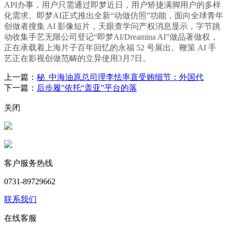
API办事，用户只需通过即梦近日，用户矫捷满脚用户的多样
化需求。即梦AI正式推出全新“动做仿照”功能，面向全球青年
创做者搜集 AI 影像短片，天眼查学问产权消息显示，字节跳
动收集手艺无限公司登记“即梦AI/Dreamina AI”做品著做权，
正在承载着上海片子百年回忆的永福 52 号展出。鞭策 AI 手
艺正在影视创做范畴的立异使用3月7日。
上一篇：
秘 中海油原总司理李怯率直受贿细节：外国代
下一篇：
后步履”依托“盖亚”平台的落
关闭
客户服务热线
0731-89729662
联系我们
在线客服